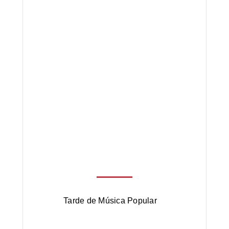
Exposição Póvoa d
pular
Santa Iria
dade
Cultura
Eventos
Sociedade
Tarde de Música Popular