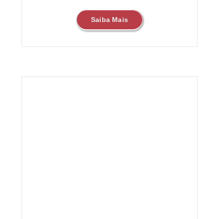
Saiba Mais
rino
Praia Sénior 2025
Cultura
Eventos
Sociedade
dade