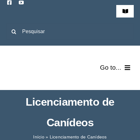
Skip
to
Toggle
Navigat
content
REPORTAR OCORRÊNCIAS
Pesquisar
DENÚNCIAS
Go to...
Freguesia
Licenciamento de
Junta
Canídeos
Assembleia
Início
»
Licenciamento de Canídeos