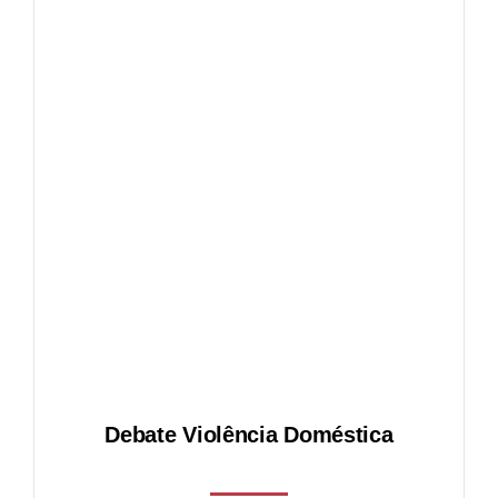
tica
l
Debate Violência Doméstica