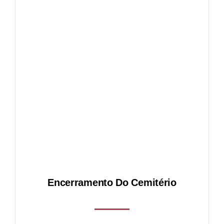
Serviços
Fotos
ério
Contactos
l
Encerramento Do Cemitério