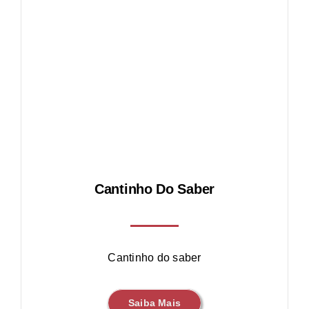
l
Cantinho Do Saber
Cantinho do saber
Saiba Mais