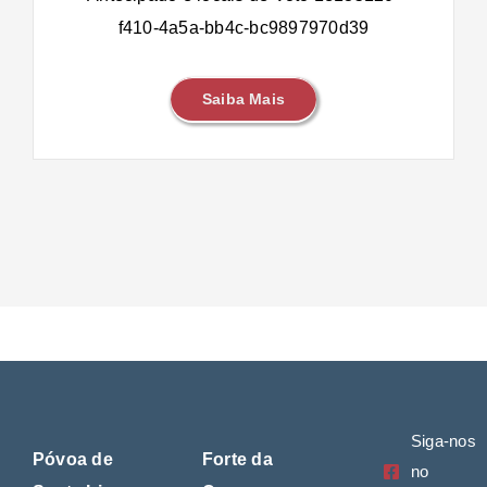
f410-4a5a-bb4c-bc9897970d39
Saiba Mais
Siga-nos
Póvoa de
Forte da
no