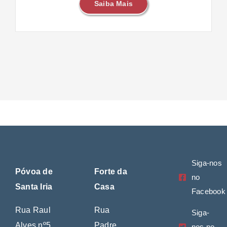
Saiba Mais
Siga-nos
Póvoa de
Forte da
no
Santa Iria
Casa
Facebook
Rua Raul
Rua
Siga-
Alves nº5
Padre
nos no