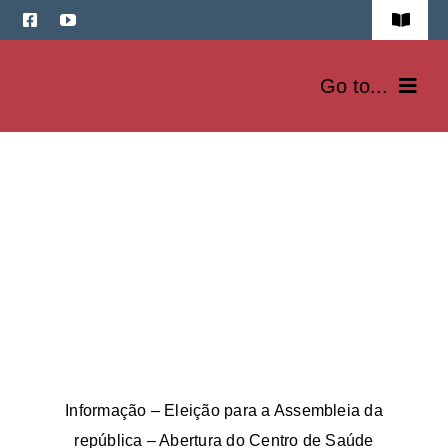
Skip
Toggle
to
Navigat
REPORTAR OCORRÊNCIAS
content
Go to...
DENÚNCIAS
Freguesia
Junta
Assembleia
Serviços
Fotos
Informação – Eleição para a Assembleia da
Contactos
república – Abertura do Centro de Saúde