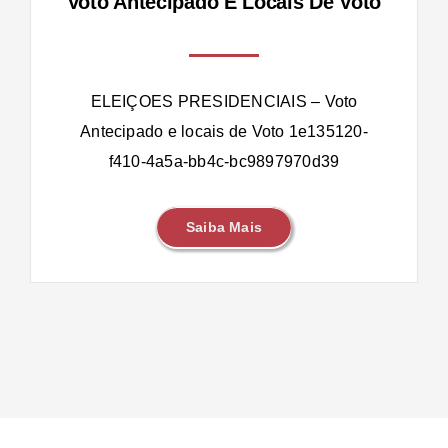
Voto Antecipado E Locais De Voto
ELEIÇOES PRESIDENCIAIS – Voto
Antecipado e locais de Voto 1e135120-
f410-4a5a-bb4c-bc9897970d39
Saiba Mais